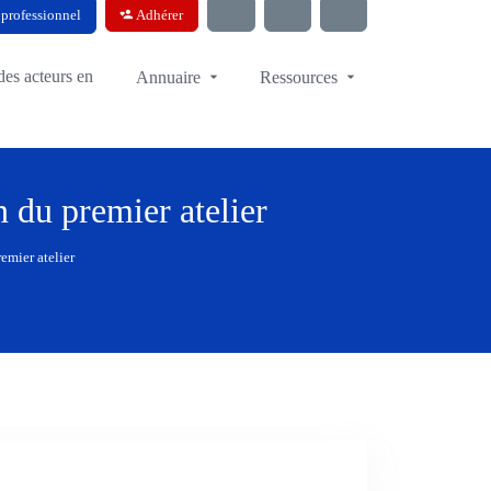
professionnel
Adhérer
es acteurs en
Annuaire
Ressources
n du premier atelier
remier atelier